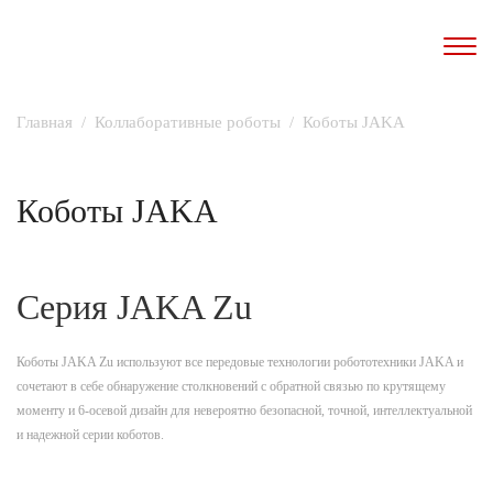
Главная
Коллаборативные роботы
Коботы JAKA
Коботы JAKA
Серия JAKA Zu
Коботы JAKA Zu используют все передовые технологии робототехники JAKA и
сочетают в себе обнаружение столкновений с обратной связью по крутящему
моменту и 6-осевой дизайн для невероятно безопасной, точной, интеллектуальной
и надежной серии коботов.