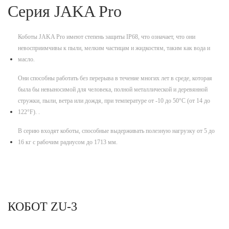
Серия JAKA Pro
Коботы JAKA Pro имеют степень защиты IP68, что означает, что они
невосприимчивы к пыли, мелким частицам и жидкостям, таким как вода и
масло.
Они способны работать без перерыва в течение многих лет в среде, которая
была бы невыносимой для человека, полной металлической и деревянной
стружки, пыли, ветра или дождя, при температуре от -10 до 50°C (от 14 до
122°F). .
В серию входят коботы, способные выдерживать полезную нагрузку от 5 до
16 кг с рабочим радиусом до 1713 мм.
КОБОТ ZU-3